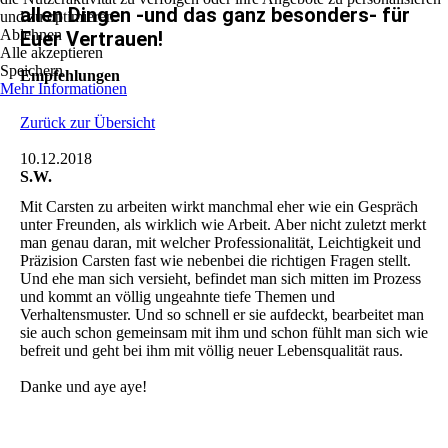
allen Dingen -und das ganz besonders- für
und zu optimieren.
Ablehnen
Euer Vertrauen!
Alle akzeptieren
Speichern
Empfehlungen
Mehr Informationen
Zurück zur Übersicht
10.12.2018
S.W.
Mit Carsten zu arbeiten wirkt manchmal eher wie ein Gespräch
unter Freunden, als wirklich wie Arbeit. Aber nicht zuletzt merkt
man genau daran, mit welcher Professionalität, Leichtigkeit und
Präzision Carsten fast wie nebenbei die richtigen Fragen stellt.
Und ehe man sich versieht, befindet man sich mitten im Prozess
und kommt an völlig ungeahnte tiefe Themen und
Verhaltensmuster. Und so schnell er sie aufdeckt, bearbeitet man
sie auch schon gemeinsam mit ihm und schon fühlt man sich wie
befreit und geht bei ihm mit völlig neuer Lebensqualität raus.
Danke und aye aye!