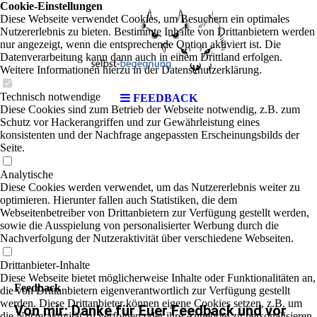
Cookie-Einstellungen
Diese Webseite verwendet Cookies, um Besuchern ein optimales
Nutzererlebnis zu bieten. Bestimmte Inhalte von Drittanbietern werden
nur angezeigt, wenn die entsprechende Option aktiviert ist. Die
Datenverarbeitung kann dann auch in einem Drittland erfolgen.
Weitere Informationen hierzu in der Datenschutzerklärung.
Technisch notwendige
FEEDBACK
Diese Cookies sind zum Betrieb der Webseite notwendig, z.B. zum
Schutz vor Hackerangriffen und zur Gewährleistung eines
konsistenten und der Nachfrage angepassten Erscheinungsbilds der
Seite.
Analytische
Diese Cookies werden verwendet, um das Nutzererlebnis weiter zu
optimieren. Hierunter fallen auch Statistiken, die dem
Webseitenbetreiber von Drittanbietern zur Verfügung gestellt werden,
sowie die Ausspielung von personalisierter Werbung durch die
Nachverfolgung der Nutzeraktivität über verschiedene Webseiten.
Drittanbieter-Inhalte
Diese Webseite bietet möglicherweise Inhalte oder Funktionalitäten an,
Feedback
die von Drittanbietern eigenverantwortlich zur Verfügung gestellt
werden. Diese Drittanbieter können eigene Cookies setzen, z.B. um
Von mir: Danke für Euer Feedback und vor
die Nutzeraktivität zu verfolgen oder ihre Angebote zu personalisieren