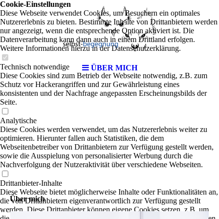
Cookie-Einstellungen
Diese Webseite verwendet Cookies, um Besuchern ein optimales
Nutzererlebnis zu bieten. Bestimmte Inhalte von Drittanbietern werden
nur angezeigt, wenn die entsprechende Option aktiviert ist. Die
Datenverarbeitung kann dann auch in einem Drittland erfolgen.
Weitere Informationen hierzu in der Datenschutzerklärung.
Technisch notwendige
ÜBER MICH
Diese Cookies sind zum Betrieb der Webseite notwendig, z.B. zum
Schutz vor Hackerangriffen und zur Gewährleistung eines
konsistenten und der Nachfrage angepassten Erscheinungsbilds der
Seite.
Analytische
Diese Cookies werden verwendet, um das Nutzererlebnis weiter zu
optimieren. Hierunter fallen auch Statistiken, die dem
Webseitenbetreiber von Drittanbietern zur Verfügung gestellt werden,
sowie die Ausspielung von personalisierter Werbung durch die
Nachverfolgung der Nutzeraktivität über verschiedene Webseiten.
Drittanbieter-Inhalte
Diese Webseite bietet möglicherweise Inhalte oder Funktionalitäten an,
Über mich
die von Drittanbietern eigenverantwortlich zur Verfügung gestellt
werden. Diese Drittanbieter können eigene Cookies setzen, z.B. um
die Nutzeraktivität zu verfolgen oder ihre Angebote zu personalisieren